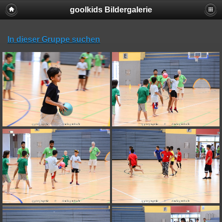
goolkids Bildergalerie
In dieser Gruppe suchen