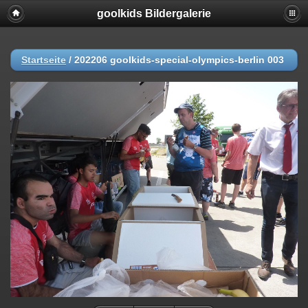
goolkids Bildergalerie
Startseite
/
202206 goolkids-special-olympics-berlin 003